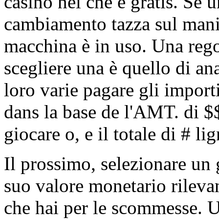
casino nei che è gratis. Se u
cambiamento tazza sul manico
macchina è in uso. Una rego
scegliere una è quello di an
loro varie pagare gli importi
dans la base de l'AMT. di $
giocare o, e il totale di # l
Il prossimo, selezionare un 
suo valore monetario rilevant
che hai per le scommesse. U