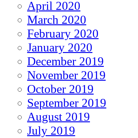
April 2020
March 2020
February 2020
January 2020
December 2019
November 2019
October 2019
September 2019
August 2019
July 2019