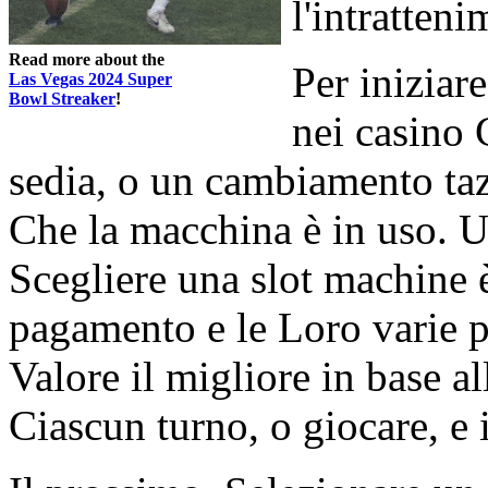
l'intratteni
Read more about the
Per iniziar
Las Vegas 2024 Super
Bowl Streaker
!
nei casino 
sedia, o un cambiamento tazz
Che la macchina è in uso. U
Scegliere una slot machine è
pagamento e le Loro varie
Valore il migliore in base 
Ciascun turno, o giocare, e i