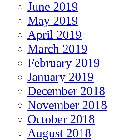
June 2019
May 2019
April 2019
March 2019
February 2019
January 2019
December 2018
November 2018
October 2018
August 2018