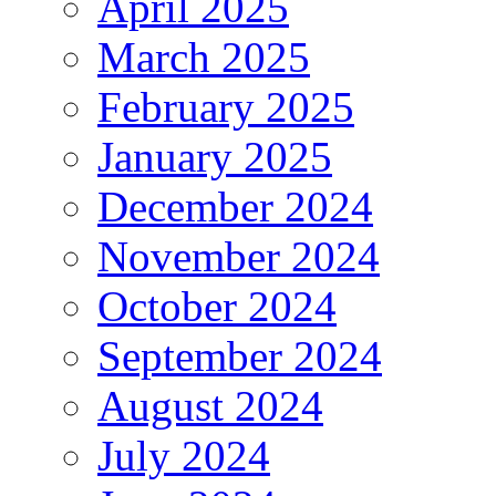
April 2025
March 2025
February 2025
January 2025
December 2024
November 2024
October 2024
September 2024
August 2024
July 2024