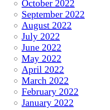
October 2022
September 2022
August 2022
July 2022
June 2022
May 2022
April 2022
March 2022
February 2022
January 2022