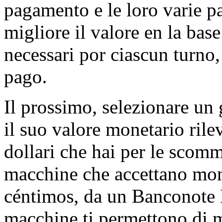
pagamento e le loro varie pa
migliore il valore en la ba
necessari por ciascun turno, 
pago.
Il prossimo, selezionare un
il suo valore monetario rilev
dollari che hai per le scomm
macchine che accettano mon
céntimos, da un Banconote D
macchine ti permettono di m