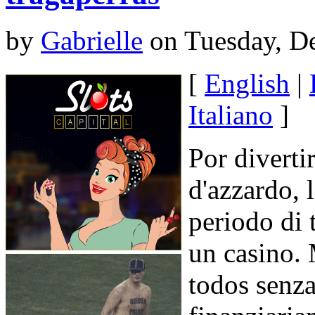
by
Gabrielle
on Tuesday, D
[
English
|
Italiano
]
Por diverti
d'azzardo, l
periodo di 
un casino.
todos senza