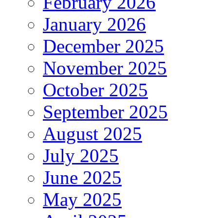
February 2026
January 2026
December 2025
November 2025
October 2025
September 2025
August 2025
July 2025
June 2025
May 2025