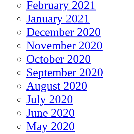
February 2021
January 2021
December 2020
November 2020
October 2020
September 2020
August 2020
July 2020
June 2020
May 2020