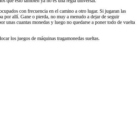
os que esto también ya no es una regla universal.
ocupados con frecuencia en el camino a otro lugar. Si jugaran las
a por allí. Gane o pierda, no muy a menudo a dejar de seguir
 por unas cuantas monedas y luego no quedarse a poner todo de vuelta
olocar los juegos de máquinas tragamonedas sueltas.