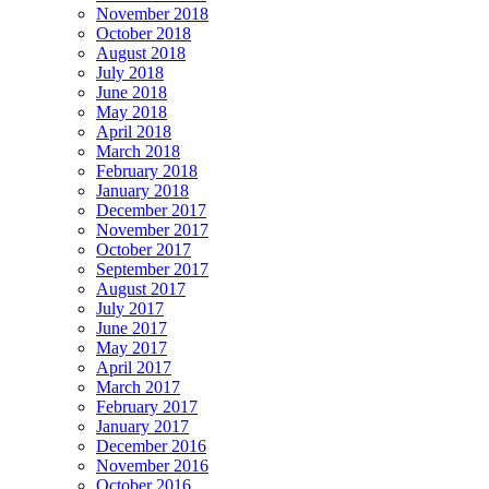
November 2018
October 2018
August 2018
July 2018
June 2018
May 2018
April 2018
March 2018
February 2018
January 2018
December 2017
November 2017
October 2017
September 2017
August 2017
July 2017
June 2017
May 2017
April 2017
March 2017
February 2017
January 2017
December 2016
November 2016
October 2016