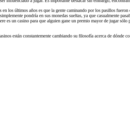
ser influenciado a jugar. Es importante destacar sin embargo, encontram
 en los últimos años es que la gente caminando por los pasillos fueron 
, simplemente pondría en sus monedas sueltas, ya que casualmente pasab
iere es un casino para que alguien gane un premio mayor de jugar sólo
casinos están constantemente cambiando su filosofía acerca de dónde c