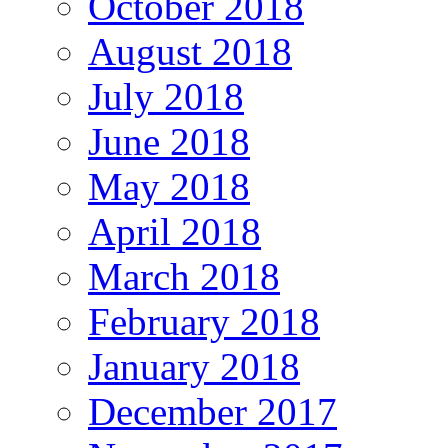
October 2018
August 2018
July 2018
June 2018
May 2018
April 2018
March 2018
February 2018
January 2018
December 2017