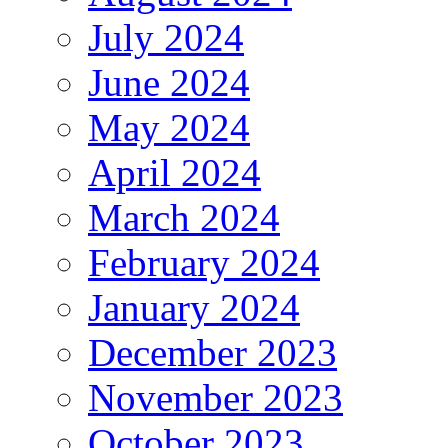
July 2024
June 2024
May 2024
April 2024
March 2024
February 2024
January 2024
December 2023
November 2023
October 2023