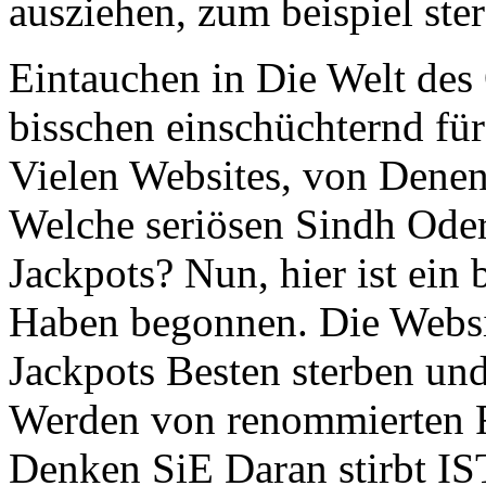
ausziehen, zum beispiel ste
Eintauchen in Die Welt des
bisschen einschüchternd fü
Vielen Websites, von Denen
Welche seriösen Sindh Oder
Jackpots? Nun, hier ist ein
Haben begonnen. Die Website
Jackpots Besten sterben und
Werden von renommierten F
Denken SiE Daran stirbt IS