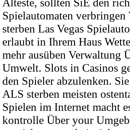
Älteste, sollten SiE den ric
Spielautomaten verbringen
sterben Las Vegas Spielaut
erlaubt in Ihrem Haus Wette
mehr ausüben Verwaltung Ü
Umwelt. Slots in Casinos g
den Spieler abzulenken. Sie 
ALS sterben meisten ostent
Spielen im Internet macht 
kontrolle Über your Umgeb