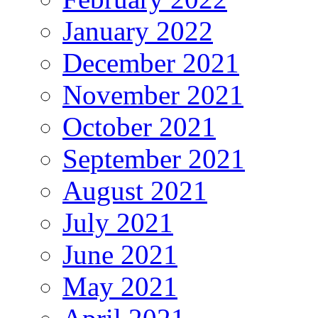
January 2022
December 2021
November 2021
October 2021
September 2021
August 2021
July 2021
June 2021
May 2021