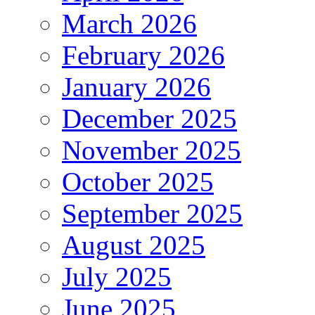
March 2026
February 2026
January 2026
December 2025
November 2025
October 2025
September 2025
August 2025
July 2025
June 2025