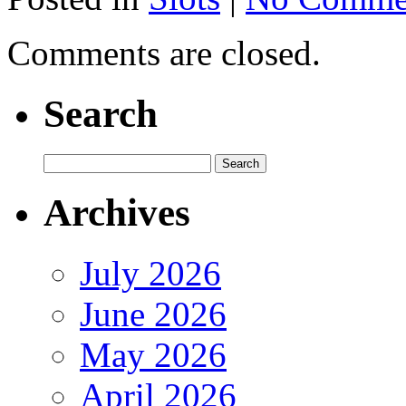
Comments are closed.
Search
Archives
July 2026
June 2026
May 2026
April 2026