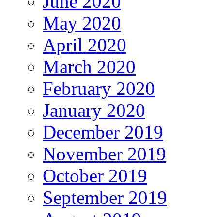
June 2020
May 2020
April 2020
March 2020
February 2020
January 2020
December 2019
November 2019
October 2019
September 2019