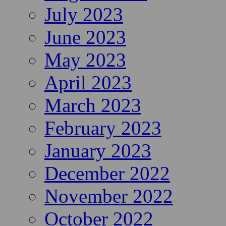
July 2023
June 2023
May 2023
April 2023
March 2023
February 2023
January 2023
December 2022
November 2022
October 2022