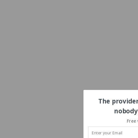
The provider
nobody'
Free 