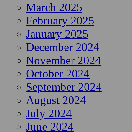
March 2025
February 2025
January 2025
December 2024
November 2024
October 2024
September 2024
August 2024
July 2024
June 2024