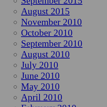
September 2015
August 2015
November 2010
October 2010
September 2010
August 2010
July 2010
June 2010
May 2010
April 2010