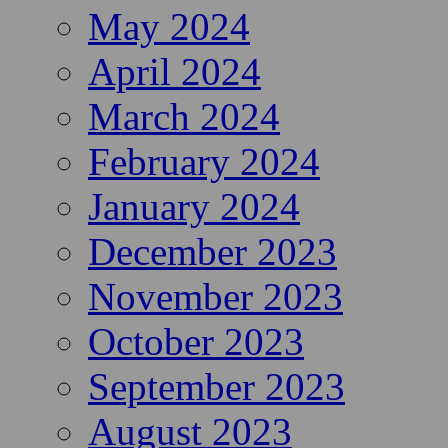
May 2024
April 2024
March 2024
February 2024
January 2024
December 2023
November 2023
October 2023
September 2023
August 2023