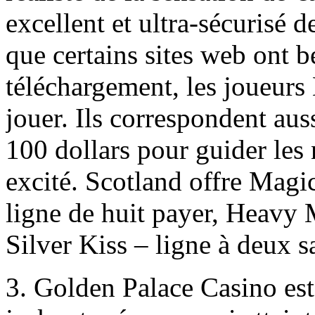
excellent et ultra-sécurisé d
que certains sites web ont b
téléchargement, les joueurs 
jouer. Ils correspondent auss
100 dollars pour guider les
excité. Scotland offre Magic
ligne de huit payer, Heavy M
Silver Kiss – ligne à deux sa
3. Golden Palace Casino est