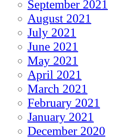
September 2021
August 2021
July 2021
June 2021
May 2021
April 2021
March 2021
February 2021
January 2021
December 2020