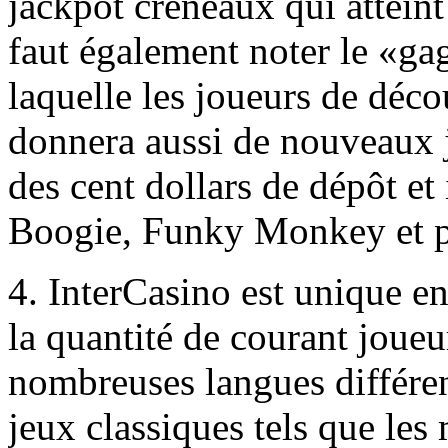
jackpot créneaux qui atteint
faut également noter le «gag
laquelle les joueurs de décou
donnera aussi de nouveaux 
des cent dollars de dépôt et
Boogie, Funky Monkey et pl
4. InterCasino est unique en
la quantité de courant joueu
nombreuses langues différen
jeux classiques tels que les