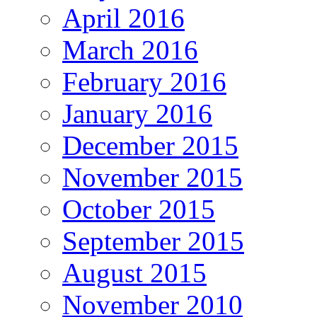
April 2016
March 2016
February 2016
January 2016
December 2015
November 2015
October 2015
September 2015
August 2015
November 2010