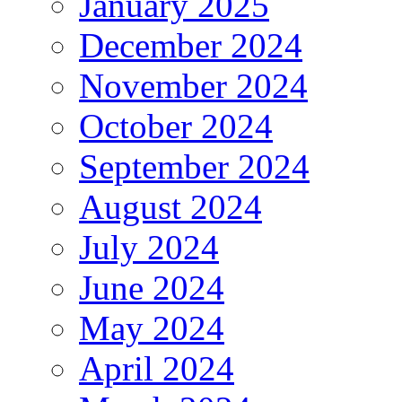
January 2025
December 2024
November 2024
October 2024
September 2024
August 2024
July 2024
June 2024
May 2024
April 2024