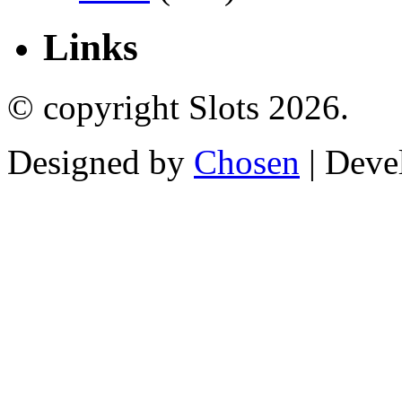
Links
© copyright Slots 2026.
Designed by
Chosen
| Deve