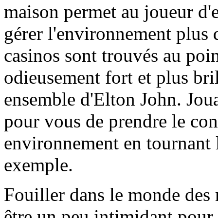
maison permet au joueur d'
gérer l'environnement plus 
casinos sont trouvés au point
odieusement fort et plus bril
ensemble d'Elton John. Jouant
pour vous de prendre le con
environnement en tournant l
exemple.
Fouiller dans le monde des 
être un peu intimidant pour