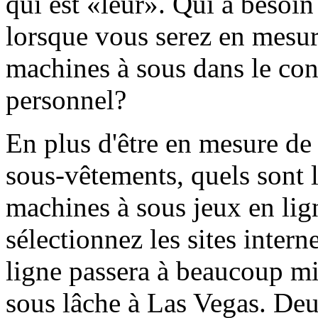
qui est «leur». Qui a besoi
lorsque vous serez en mesur
machines à sous dans le con
personnel?
En plus d'être en mesure de p
sous-vêtements, quels sont l
machines à sous jeux en lig
sélectionnez les sites intern
ligne passera à beaucoup m
sous lâche à Las Vegas. Deu