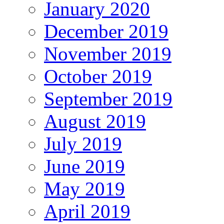
January 2020
December 2019
November 2019
October 2019
September 2019
August 2019
July 2019
June 2019
May 2019
April 2019