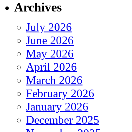
Archives
July 2026
June 2026
May 2026
April 2026
March 2026
February 2026
January 2026
December 2025