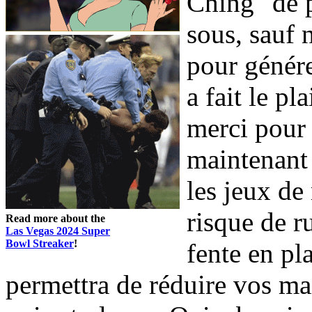
Ching" de p
sous, sauf 
pour génére
a fait le pl
merci pour 
maintenant
les jeux de
risque de r
Read more about the
Las Vegas 2024 Super
Bowl Streaker
!
fente en pl
permettra de réduire vos ma