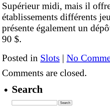
Supérieur midi, mais il off
établissements différents je
présente également un dépôt
90 $.
Posted in
Slots
|
No Comme
Comments are closed.
Search